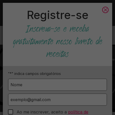
Achamos que você está
the United States
, que tem
Registre-se
sua própria versão em português do site.
Entre aqui
Ir para
loveveg.com
Inscreva-se e receba
Menu
gratuitamente nosso livreto de
receitas
"
*
" indica campos obrigatórios
Nome
*
Email
*
Opt
Ao me inscrever, aceito a
política de